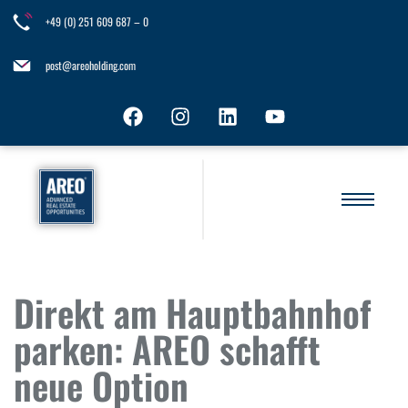
+49 (0) 251 609 687 – 0
post@areoholding.com
Direkt am Hauptbahnhof
parken: AREO schafft
neue Option